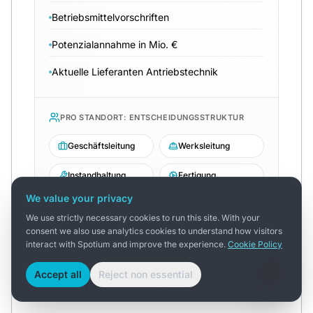
Betriebsmittelvorschriften
Potenzialannahme in Mio. €
Aktuelle Lieferanten Antriebstechnik
PRO STANDORT: ENTSCHEIDUNGSSTRUKTUR
Geschäftsleitung
Werksleitung
Instandhaltung
Fertigung
We value your privacy
Konstruktion
Einkauf
We use strictly necessary cookies to run this site. With your
+ weitere Rollen je nach Werksstruktur
consent we also use analytics cookies to understand how visitors
interact with Spotium and improve the experience.
Cookie Policy
Übersicht der Informationskategorien, die Spotium pro
Accept all
Reject non essential
Endkunde strukturiert liefert. Aus Datenschutzgründen
werden hier keine konkreten Kundendaten gezeigt.